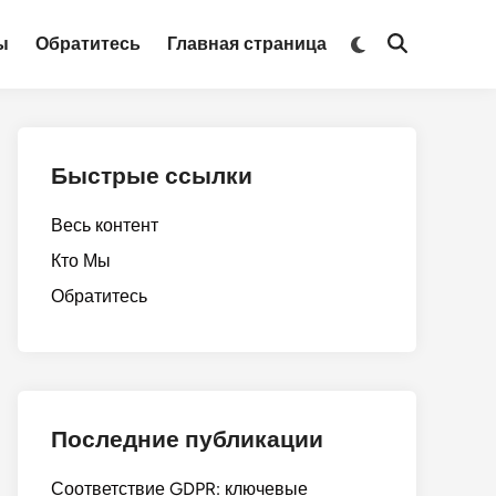
Switch
ы
Обратитесь
Главная страница
Open
to
Search
dark
mode
Быстрые ссылки
Весь контент
Кто Мы
Обратитесь
Последние публикации
Соответствие GDPR: ключевые