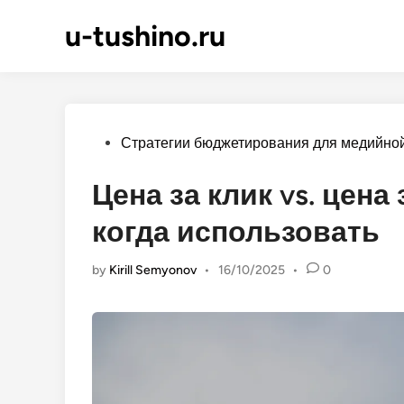
Skip
u-tushino.ru
to
content
Posted
Стратегии бюджетирования для медийно
in
Цена за клик vs. цена
когда использовать
by
Kirill Semyonov
•
16/10/2025
•
0