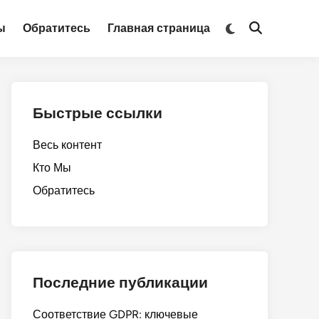
Switch
ы
Обратитесь
Главная страница
Open
to
Search
dark
mode
Быстрые ссылки
Весь контент
Кто Мы
Обратитесь
Последние публикации
Соответствие GDPR: ключевые