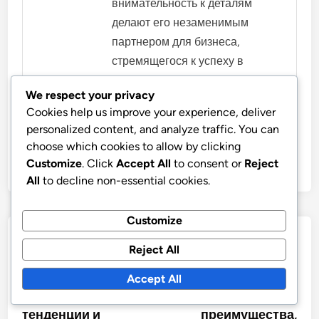
внимательность к деталям
делают его незаменимым
партнером для бизнеса,
стремящегося к успеху в
цифровом мире.
We respect your privacy
More by Kirill Semyonov
Cookies help us improve your experience, deliver
personalized content, and analyze traffic. You can
choose which cookies to allow by clicking
Customize
. Click
Accept All
to consent or
Reject
All
to decline non-essential cookies.
Customize
Post
Previous
Nex
Previous Article
Next Article
Reject All
article:
artic
Бюджетирование
Прямые покупки
navigation
дисплейной
против
Accept All
рекламы: сезонные
программматик:
тенденции и
преимущества,