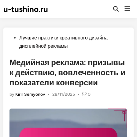
Skip
u-tushino.ru
Mai
to
Open
Men
Search
content
Posted
Лучшие практики креативного дизайна
in
дисплейной рекламы
Медийная реклама: призывы
к действию, вовлеченность и
показатели конверсии
by
Kirill Semyonov
•
28/11/2025
•
0