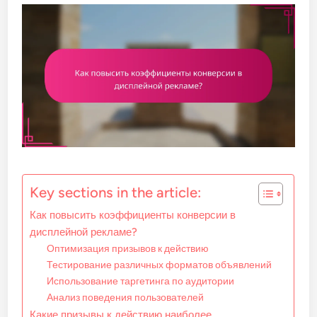
Key sections in the article:
Как повысить коэффициенты конверсии в
дисплейной рекламе?
Оптимизация призывов к действию
Тестирование различных форматов объявлений
Использование таргетинга по аудитории
Анализ поведения пользователей
Какие призывы к действию наиболее