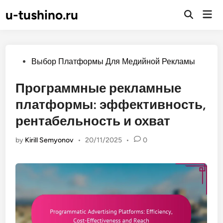
Skip
u-tushino.ru
Mai
to
Open
Men
Search
content
Posted
Выбор Платформы Для Медийной Рекламы
in
Программные рекламные
платформы: эффективность,
рентабельность и охват
by
Kirill Semyonov
•
20/11/2025
•
0