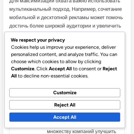
Для максимизации охвата важно использовать
мультиканальный подход. Например, сочетание
мобильной и десктопной рекламы может помочь
достичь более широкой аудитории и увеличить
общую эффективность рекламной кампании.
We respect your privacy
Cookies help us improve your experience, deliver
personalized content, and analyze traffic. You can
choose which cookies to allow by clicking
Customize
. Click
Accept All
to consent or
Reject
All
to decline non-essential cookies.
Kirill Semyonov
Кирилл Семёнов - опытный
Customize
специалист в области
Reject All
обслуживания веб-сайтов. Он
начал свою карьеру в 2010
Accept All
году и с тех пор помог
множеству компаний улучшить